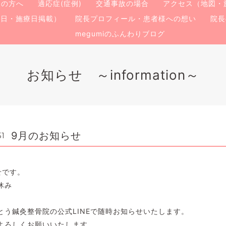
ての方へ
適応症(症例)
交通事故の場合
アクセス（地図・
療日・施療日掲載）
院長プロフィール・患者様への想い
院長
megumiのふんわりブログ
お知らせ ～information～
9月のお知らせ
51
せです。
休み
とう鍼灸整骨院の公式LINEで随時お知らせいたします。
よろしくお願いいたします。