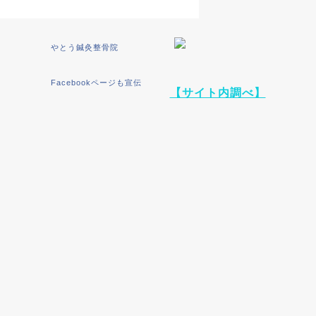
やとう鍼灸整骨院
Facebookページも宣伝
【サイト内調べ】