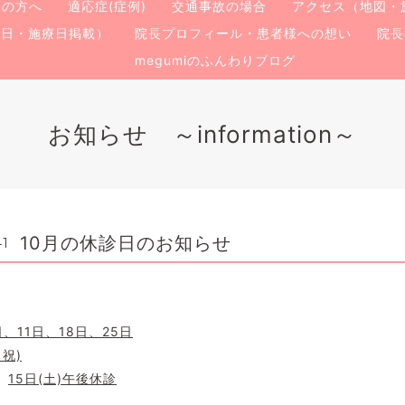
ての方へ
適応症(症例)
交通事故の場合
アクセス（地図・
療日・施療日掲載）
院長プロフィール・患者様への想い
院長
megumiのふんわりブログ
お知らせ ～information～
10月の休診日のお知らせ
41
日、11日、18日、25日
・祝)
診
15日(土)午後休診