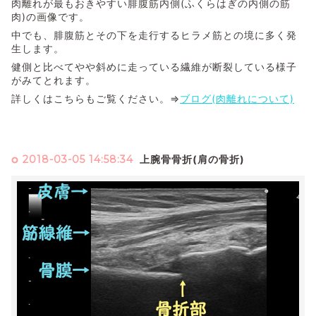
肉離れが最もおきやすい腓腹筋内側(ふくらはぎの内側の筋
肉)の画像です。
中でも、腓腹筋とその下を走行するヒラメ筋との境に多く発
生します。
健側と比べてやや斜めに走っている繊維が断裂している様子
がみてとれます。
詳しくはこちらもご覧ください。⇒
ブログ(肉離れについて)
2018-03-05 14:58:34
上腕骨骨折(肩の骨折)