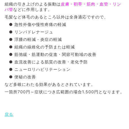
組織の引き上げのよる振動は
皮膚・靭帯・筋肉・血管・リン
パ管
などに作用します。
毛髪など体毛のあるところ以外は全身適応ですので、
● 急性外傷や慢性疼痛の軽減
● リンパドレナージュ
● 浮腫の軽減・炎症の軽減
● 組織の線維化の予防または軽減
● 筋弛緩・筋運動の促進・関節可動域の改善
● 血流改善による肌質の改善・老化予防
● ニューロリハビリテーション
● 便秘の改善
など多岐にわたる効果があるとされています。
一箇所700円～症状につき広範囲の場合1.500円となります。
戻る