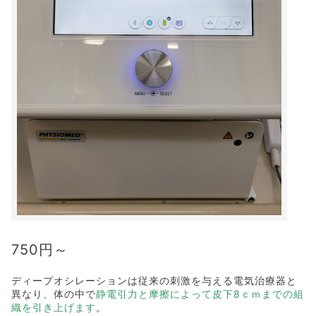
750
円～
ディープオシレーションは従来の刺激を与える電気治療器と
異なり、体の中で
静電引力と摩擦によって皮下8ｃｍまでの組
織を引き上げます
。