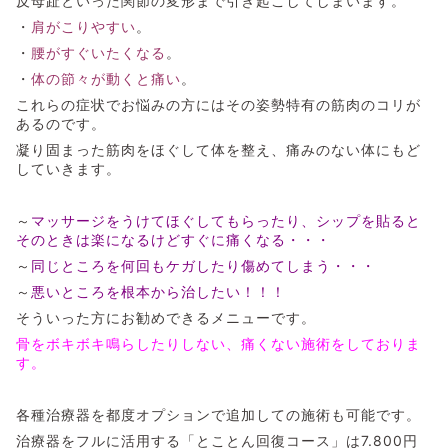
反母趾といった関節の変形まで引き起こしてしまいます。
・
肩がこりやすい
。
・
腰がすぐいたくなる
。
・
体の節々が動くと痛い
。
これらの症状でお悩みの方にはその姿勢特有の筋肉のコリが
あるのです。
凝り固まった筋肉をほぐして体を整え、痛みのない体にもど
していきます。
～
マッサージをうけてほぐしてもらったり、シップを貼ると
そのときは楽になるけどすぐに痛くなる・・・
～
同じところを何回もケガしたり傷めてしまう・・・
～
悪いところを根本から治したい！！！
そういった方にお勧めできるメニューです。
骨をボキボキ鳴らしたりしない、痛くない施術をしておりま
す。
各種治療器を都度オプションで追加しての施術も可能です。
治療器をフルに活用する「とことん回復コース」は7.800円