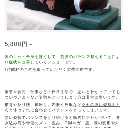
5,800
円～
体のクセ・全身をほぐして、筋膜のバランス整えることによ
り症状を改善
していくメニューです。
1時間枠の予約を取っていただく実費治療です。
家事や育児・仕事などの日常生活で、悪いとわかっていても
ついついよくない姿勢をとってしまう方は非常に多いです。
猫背や反り腰、横座り。内股や外股など
クセの強い姿勢をと
ると体はそれに合わせてバランスをとってしまいます
。
悪い姿勢でバランスをとり続けると筋肉にクセがついて、巻
き込み肩や骨盤のズレ・歪み、O脚やガニ股。膝の変形や外