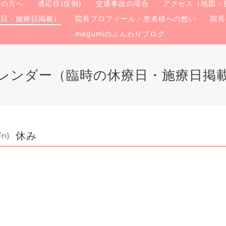
ての方へ
適応症(症例)
交通事故の場合
アクセス（地図・
療日・施療日掲載）
院長プロフィール・患者様への想い
院長
megumiのふんわりブログ
レンダー（臨時の休療日・施療日掲
休み
ri)