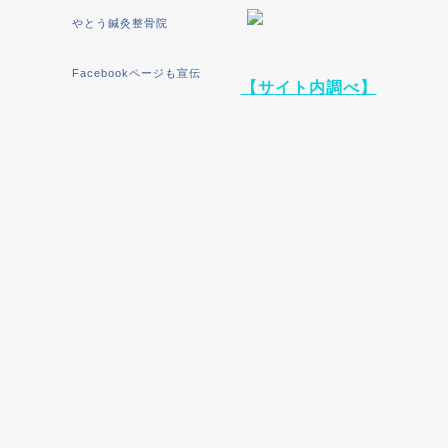
やとう鍼灸整骨院
Facebookページも宣伝
【サイト内調べ】