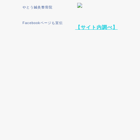
やとう鍼灸整骨院
Facebookページも宣伝
【サイト内調べ】