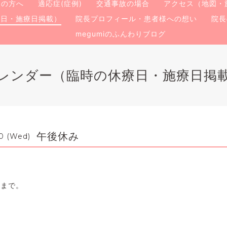
ての方へ
適応症(症例)
交通事故の場合
アクセス（地図・
療日・施療日掲載）
院長プロフィール・患者様への想い
院長
megumiのふんわりブログ
レンダー（臨時の休療日・施療日掲
午後休み
0 (Wed)
日まで。