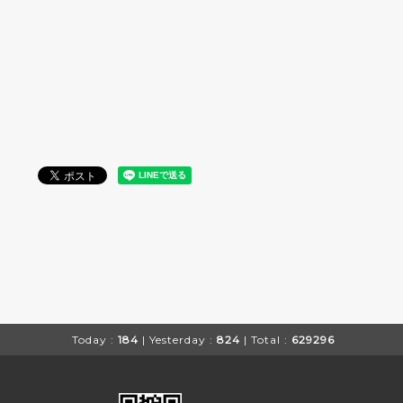
Today :
184
| Yesterday :
824
| Total :
629296