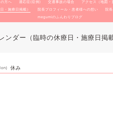
ての方へ
適応症(症例)
交通事故の場合
アクセス（地図・
療日・施療日掲載）
院長プロフィール・患者様への想い
院長
megumiのふんわりブログ
レンダー（臨時の休療日・施療日掲
休み
Mon)