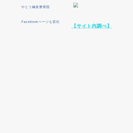
やとう鍼灸整骨院
Facebookページも宣伝
【サイト内調べ】