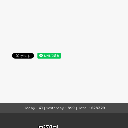
Today :
41
| Yesterday :
899
| Total :
628329